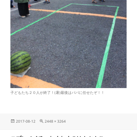
子どもたち２０人が終了！(暑)最後はパパに任せたぞ！！
投
フ
2017-08-12
2448 × 3264
稿
ル
日:
サ
投