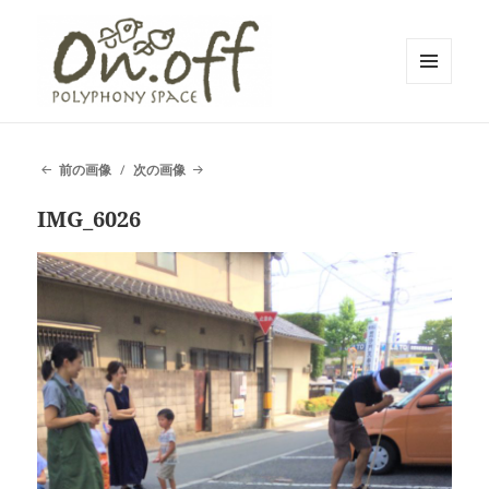
メニュ
ーとウ
polyphony space on.off | ポリフォ
ィジェ
ット
ニースペースオンオフ | 子どもと一
前の画像
次の画像
緒にいながら自分時間を*広島の託児
IMG_6026
付きリフレッシュ空間・コワーキン
グスペース・シェアスペース・レン
タルスペース・一時預かり保育 | 子
連れでリフレッシュ*カフェのように
くつろぐ*親子イベントも