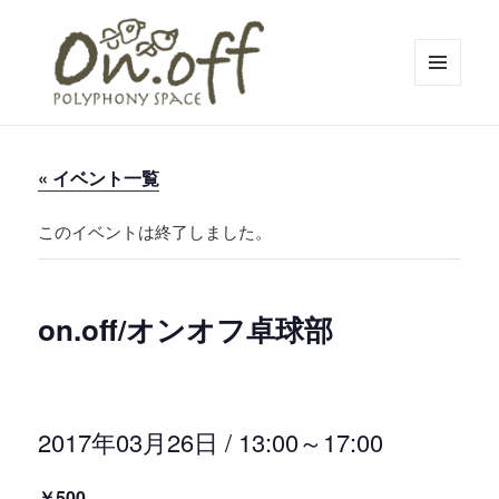
メニュ
ーとウ
polyphony space on.off | ポリフォ
ィジェ
ット
ニースペースオンオフ | 子どもと一
« イベント一覧
緒にいながら自分時間を*広島の託児
付きリフレッシュ空間・コワーキン
このイベントは終了しました。
グスペース・シェアスペース・レン
タルスペース・一時預かり保育 | 子
on.off/オンオフ卓球部
連れでリフレッシュ*カフェのように
くつろぐ*親子イベントも
2017年03月26日 / 13:00
～
17:00
￥500