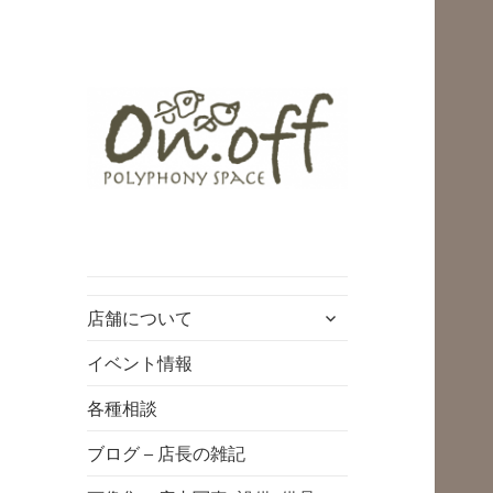
polyphony space
on.off | ポリフォ
ニースペースオン
サ
店舗について
オフ | 子どもと一
ブ
緒にいながら自分
メ
イベント情報
ニ
時間を*広島の託児
各種相談
ュ
付きリフレッシュ
ー
ブログ – 店長の雑記
空間・コワーキン
を
展