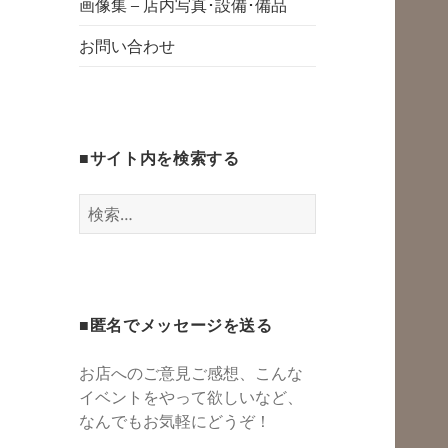
グスペース・シェ
画像集 – 店内写真･設備･備品
開
アスペース・レン
お問い合わせ
タルスペース・一
時預かり保育 | 子
連れでリフレッシ
■サイト内を検索する
ュ*カフェのよう
にくつろぐ*親子イ
検
ベントも
索:
■匿名でメッセージを送る
お店へのご意見ご感想、こんな
イベントをやって欲しいなど、
なんでもお気軽にどうぞ！