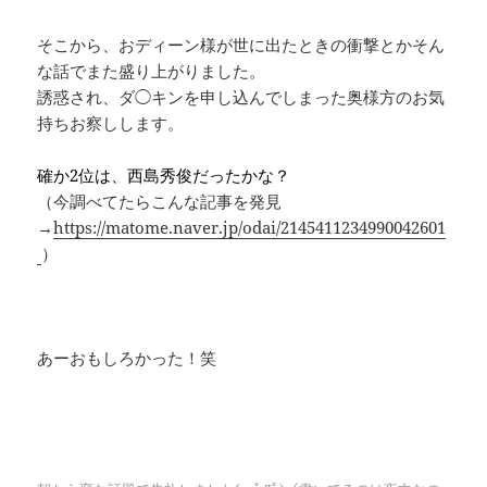
・
そこから、おディーン様が世に出たときの衝撃とかそん
な話でまた盛り上がりました。
誘惑され、ダ◯キンを申し込んでしまった奥様方のお気
持ちお察しします。
・
確か2位は、西島秀俊だったかな？
（今調べてたらこんな記事を発見
→
https://matome.naver.jp/odai/2145411234990042601
）
・
・
・
あーおもしろかった！笑
・
・
・
・