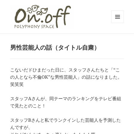
メニュ
ーとウ
polyphony space on.off | ポリフォ
ィジェ
ット
ニースペースオンオフ | 子どもと一
男性芸能人の話（タイトル自粛）
緒にいながら自分時間を*広島の託児
付きリフレッシュ空間・コワーキン
こないだドひまだった日に、スタッフさんたちと「“こ
グスペース・シェアスペース・レン
の人となら不倫OK”な男性芸能人」の話になりました。
タルスペース・一時預かり保育 | 子
笑笑笑
連れでリフレッシュ*カフェのように
くつろぐ*親子イベントも
スタッフAさんが、同テーマのランキングをテレビ番組
で見たとのこと！
スタッフBさんと私でランクインした芸能人を予測した
んですが、