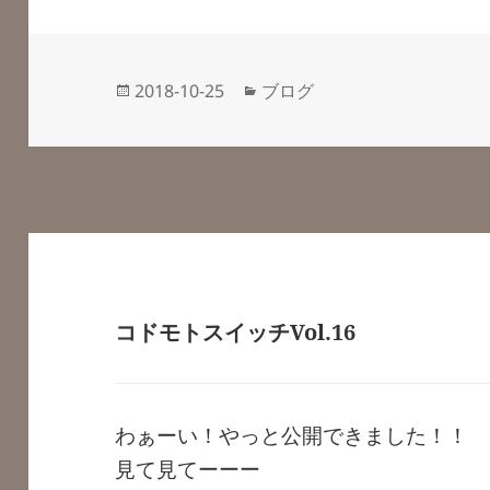
投
カ
2018-10-25
ブログ
稿
テ
日:
ゴ
リ
ー
コドモトスイッチVol.16
わぁーい！やっと公開できました！！
見て見てーーー