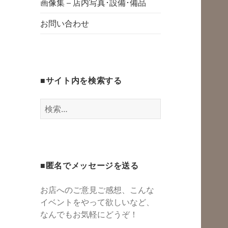
グスペース・シェ
画像集 – 店内写真･設備･備品
開
アスペース・レン
お問い合わせ
タルスペース・一
時預かり保育 | 子
連れでリフレッシ
■サイト内を検索する
ュ*カフェのよう
にくつろぐ*親子イ
検
ベントも
索:
■匿名でメッセージを送る
お店へのご意見ご感想、こんな
イベントをやって欲しいなど、
なんでもお気軽にどうぞ！