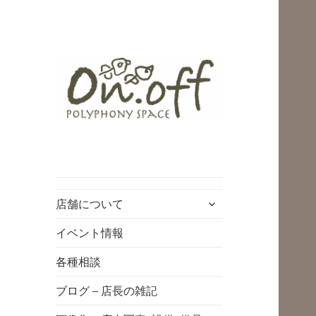
polyphony space
on.off | ポリフォ
ニースペースオン
サ
店舗について
オフ | 子どもと一
ブ
緒にいながら自分
メ
イベント情報
ニ
時間を*広島の託児
各種相談
ュ
付きリフレッシュ
ー
ブログ – 店長の雑記
空間・コワーキン
を
展