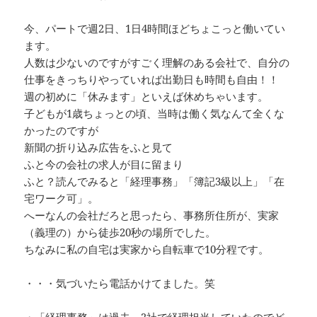
今、パートで週2日、1日4時間ほどちょこっと働いてい
ます。
人数は少ないのですがすごく理解のある会社で、自分の
仕事をきっちりやっていれば出勤日も時間も自由！！
週の初めに「休みます」といえば休めちゃいます。
子どもが1歳ちょっとの頃、当時は働く気なんて全くな
かったのですが
新聞の折り込み広告をふと見て
ふと今の会社の求人が目に留まり
ふと？読んでみると「経理事務」「簿記3級以上」「在
宅ワーク可」。
へーなんの会社だろと思ったら、事務所住所が、実家
（義理の）から徒歩20秒の場所でした。
ちなみに私の自宅は実家から自転車で10分程です。
・・・気づいたら電話かけてました。笑
・「経理事務」は過去、2社で経理担当していたのでど