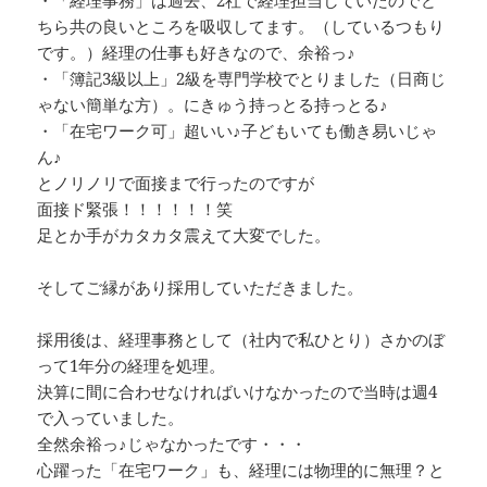
ちら共の良いところを吸収してます。（しているつもり
です。）経理の仕事も好きなので、余裕っ♪
・「簿記3級以上」2級を専門学校でとりました（日商じ
ゃない簡単な方）。にきゅう持っとる持っとる♪
・「在宅ワーク可」超いい♪子どもいても働き易いじゃ
ん♪
とノリノリで面接まで行ったのですが
面接ド緊張！！！！！！笑
足とか手がカタカタ震えて大変でした。
そしてご縁があり採用していただきました。
採用後は、経理事務として（社内で私ひとり）さかのぼ
って1年分の経理を処理。
決算に間に合わせなければいけなかったので当時は週4
で入っていました。
全然余裕っ♪じゃなかったです・・・
心躍った「在宅ワーク」も、経理には物理的に無理？と