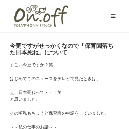
メニュ
ーとウ
polyphony space on.off | ポリフォ
ィジェ
ット
ニースペースオンオフ | 子どもと一
今更ですがせっかくなので「保育園落ち
緒にいながら自分時間を*広島の託児
た日本死ね」について
付きリフレッシュ空間・コワーキン
すごい今更ですか？笑
グスペース・シェアスペース・レン
タルスペース・一時預かり保育 | 子
はじめてこのニュースをテレビで見たときは、
連れでリフレッシュ*カフェのように
え、日本死ねって・・！笑
くつろぐ*親子イベントも
と思いました。
その頃私もちょうど保育園の申請をしていました。
～～私の仕事のお話～～