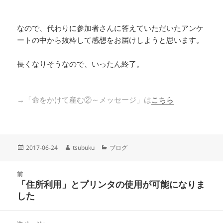
・
・
なので、代わりに参加者さんに答えていただいたアンケ
ートの中から抜粋して感想をお届けしようと思います。
長くなりそうなので、いったん終了。
・
・
→「命をかけて産む②～メッセージ」は
こちら
投
作
カ
2017-06-24
tsubuku
ブログ
稿
成
テ
日:
者
ゴ
投
リ
前
稿
「住所利用」とプリンタの使用が可能になりま
ー
前
ナ
した
の
ビ
投
ゲ
稿: