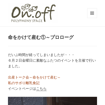
メニュ
ーとウ
polyphony space on.off | ポリフォ
ィジェ
ット
ニースペースオンオフ | 子どもと一
命をかけて産む①～プロローグ
緒にいながら自分時間を*広島の託児
付きリフレッシュ空間・コワーキン
だいぶ時間が経ってしまいましたが・・・
グスペース・シェアスペース・レン
６月２日金曜日に素敵なふたつのイベントを主催で行い
タルスペース・一時預かり保育 | 子
ました。
連れでリフレッシュ*カフェのように
くつろぐ*親子イベントも
出産トーク会～命をかけて産む～
私のサボり離乳食記
イベントページは
こちら