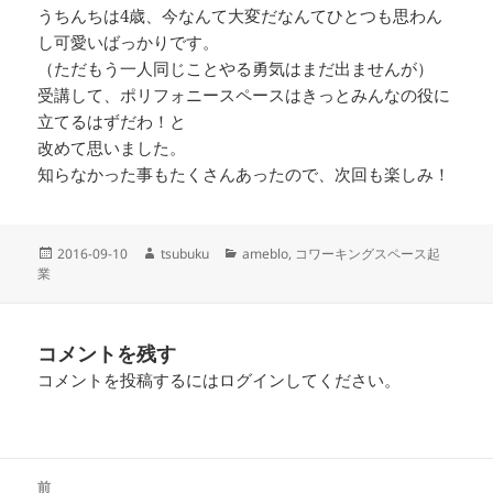
うちんちは4歳、今なんて大変だなんてひとつも思わん
し可愛いばっかりです。
（ただもう一人同じことやる勇気はまだ出ませんが）
受講して、ポリフォニースペースはきっとみんなの役に
立てるはずだわ！と
改めて思いました。
知らなかった事もたくさんあったので、次回も楽しみ！
投
作
カ
2016-09-10
tsubuku
ameblo
,
コワーキングスペース起
稿
成
テ
業
日:
者
ゴ
リ
ー
コメントを残す
コメントを投稿するには
ログイン
してください。
投
前