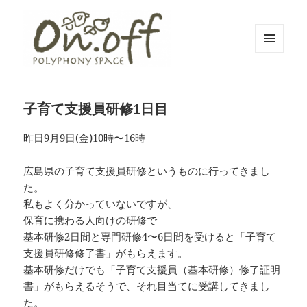
メニュ
ーとウ
polyphony space on.off | ポリフォ
ィジェ
ット
ニースペースオンオフ | 子どもと一
子育て支援員研修1日目
緒にいながら自分時間を*広島の託児
昨日9月9日(金)10時〜16時
付きリフレッシュ空間・コワーキン
グスペース・シェアスペース・レン
広島県の子育て支援員研修というものに行ってきまし
タルスペース・一時預かり保育 | 子
た。
連れでリフレッシュ*カフェのように
私もよく分かっていないですが、
保育に携わる人向けの研修で
くつろぐ*親子イベントも
基本研修2日間と専門研修4〜6日間を受けると「子育て
支援員研修修了書」がもらえます。
基本研修だけでも「子育て支援員（基本研修）修了証明
書」がもらえるそうで、それ目当てに受講してきまし
た。