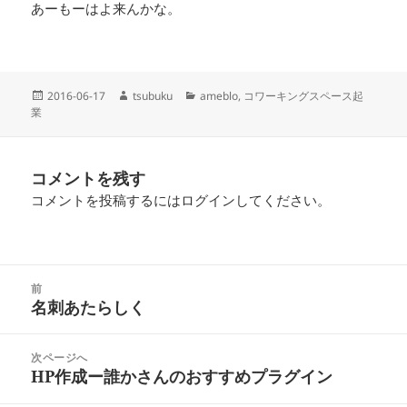
あーもーはよ来んかな。
投
作
カ
2016-06-17
tsubuku
ameblo
,
コワーキングスペース起
稿
成
テ
業
日:
者
ゴ
リ
ー
コメントを残す
コメントを投稿するには
ログイン
してください。
投
前
稿
名刺あたらしく
前
ナ
の
ビ
投
次ページへ
ゲ
稿:
HP作成ー誰かさんのおすすめプラグイン
次
ー
の
シ