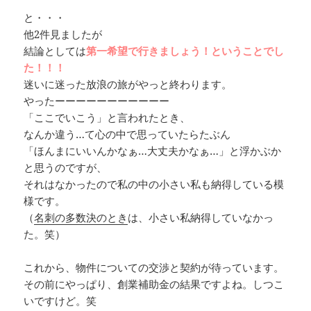
と・・・
他2件見ましたが
結論としては
第一希望で行きましょう！ということでし
た！！！
迷いに迷った放浪の旅がやっと終わります。
やったーーーーーーーーーーー
「ここでいこう」と言われたとき、
なんか違う…て心の中で思っていたらたぶん
「ほんまにいいんかなぁ…大丈夫かなぁ…」と浮かぶか
と思うのですが、
それはなかったので私の中の小さい私も納得している模
様です。
（
名刺の多数決のとき
は、小さい私納得していなかっ
た。笑）
これから、物件についての交渉と契約が待っています。
その前にやっぱり、創業補助金の結果ですよね。しつこ
いですけど。笑