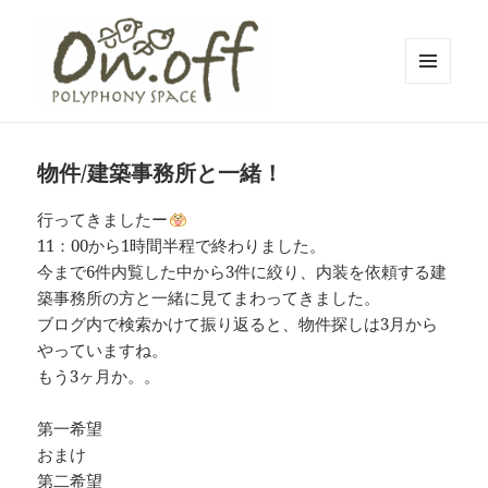
メニュ
ーとウ
polyphony space on.off | ポリフォ
ィジェ
ット
ニースペースオンオフ | 子どもと一
物件/建築事務所と一緒！
緒にいながら自分時間を*広島の託児
行ってきましたー
付きリフレッシュ空間・コワーキン
11：00から1時間半程で終わりました。
グスペース・シェアスペース・レン
今まで6件内覧した中から3件に絞り、内装を依頼する建
タルスペース・一時預かり保育 | 子
築事務所の方と一緒に見てまわってきました。
連れでリフレッシュ*カフェのように
ブログ内で検索かけて振り返ると、物件探しは3月から
やっていますね。
くつろぐ*親子イベントも
もう3ヶ月か。。
第一希望
おまけ
第二希望