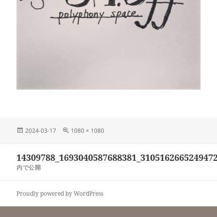
投
フ
2024-03-17
1080 × 1080
稿
ル
日:
サ
投
14309788_1693040587688381_310516266524947
イ
稿
ズ
内で公開
ナ
ビ
Proudly powered by WordPress
ゲ
ー