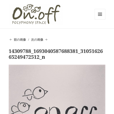
メニュ
ーとウ
polyphony space on.off | ポリフォ
ィジェ
ット
ニースペースオンオフ | 子どもと一
前の画像
次の画像
緒にいながら自分時間を*広島の託児
14309788_1693040587688381_31051626
付きリフレッシュ空間・コワーキン
65249472512_n
グスペース・シェアスペース・レン
タルスペース・一時預かり保育 | 子
連れでリフレッシュ*カフェのように
くつろぐ*親子イベントも