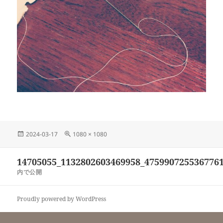
投
フ
2024-03-17
1080 × 1080
稿
ル
日:
サ
投
14705055_1132802603469958_475990725536776
イ
稿
ズ
内で公開
ナ
ビ
Proudly powered by WordPress
ゲ
ー