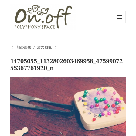
メニュ
ーとウ
polyphony space on.off | ポリフォ
ィジェ
ット
ニースペースオンオフ | 子どもと一
前の画像
次の画像
緒にいながら自分時間を*広島の託児
14705055_1132802603469958_47599072
付きリフレッシュ空間・コワーキン
55367761920_n
グスペース・シェアスペース・レン
タルスペース・一時預かり保育 | 子
連れでリフレッシュ*カフェのように
くつろぐ*親子イベントも