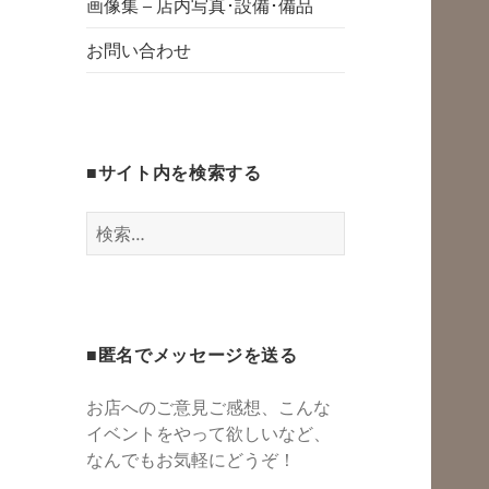
グスペース・シェ
画像集 – 店内写真･設備･備品
開
アスペース・レン
お問い合わせ
タルスペース・一
時預かり保育 | 子
連れでリフレッシ
■サイト内を検索する
ュ*カフェのよう
にくつろぐ*親子イ
検
ベントも
索:
■匿名でメッセージを送る
お店へのご意見ご感想、こんな
イベントをやって欲しいなど、
なんでもお気軽にどうぞ！