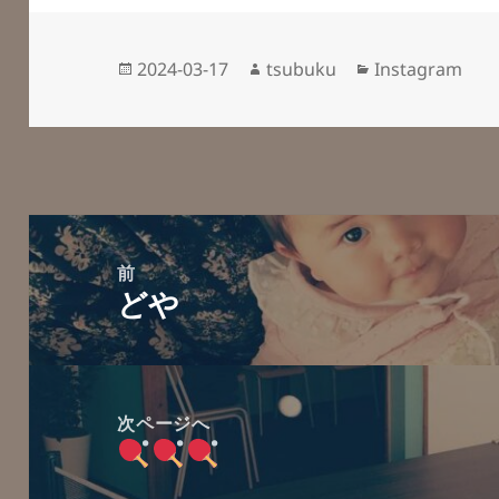
投
作
カ
2024-03-17
tsubuku
Instagram
稿
成
テ
日:
者
ゴ
リ
ー
投
稿
前
どや
ナ
前
ビ
の
ゲ
投
ー
稿:
次ページへ
シ
次
ョ
の