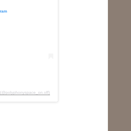
gram
olyphonyspace_on.off)