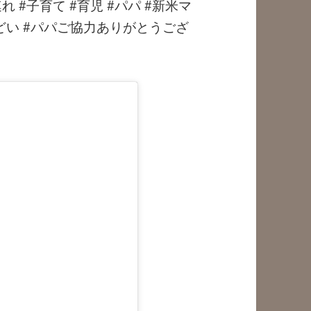
連れ #子育て #育児 #パパ #新米マ
ひどい #パパご協力ありがとうござ