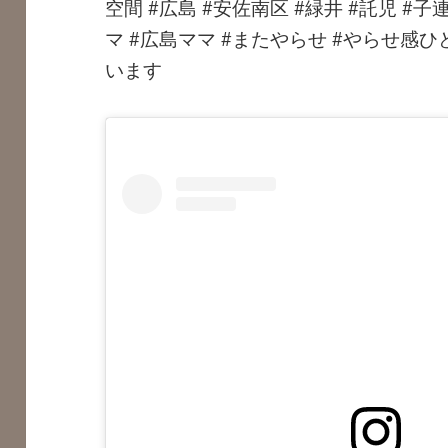
空間 #広島 #安佐南区 #緑井 #託児 #子
マ #広島ママ #またやらせ #やらせ感
います