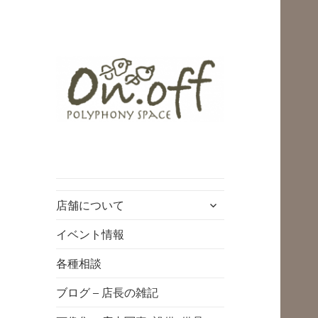
polyphony space
on.off | ポリフォ
ニースペースオン
サ
店舗について
オフ | 子どもと一
ブ
緒にいながら自分
メ
イベント情報
ニ
時間を*広島の託児
各種相談
ュ
付きリフレッシュ
ー
ブログ – 店長の雑記
空間・コワーキン
を
展