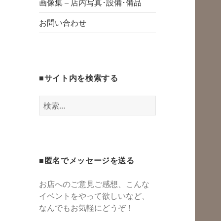
グスペース・シェ
画像集 – 店内写真･設備･備品
開
アスペース・レン
お問い合わせ
タルスペース・一
時預かり保育 | 子
連れでリフレッシ
■サイト内を検索する
ュ*カフェのよう
にくつろぐ*親子イ
検
ベントも
索:
■匿名でメッセージを送る
お店へのご意見ご感想、こんな
イベントをやって欲しいなど、
なんでもお気軽にどうぞ！