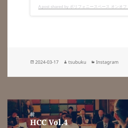
A post shared by ポリフォニースペース オンオフ (@p
投
作
カ
2024-03-17
tsubuku
Instagram
稿
成
テ
日:
者
ゴ
リ
ー
投
稿
前
HCC Vol.4
ナ
前