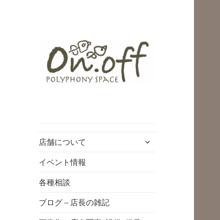
polyphony space
on.off | ポリフォ
ニースペースオン
サ
店舗について
オフ | 子どもと一
ブ
緒にいながら自分
メ
イベント情報
ニ
時間を*広島の託児
各種相談
ュ
付きリフレッシュ
ー
ブログ – 店長の雑記
空間・コワーキン
を
展