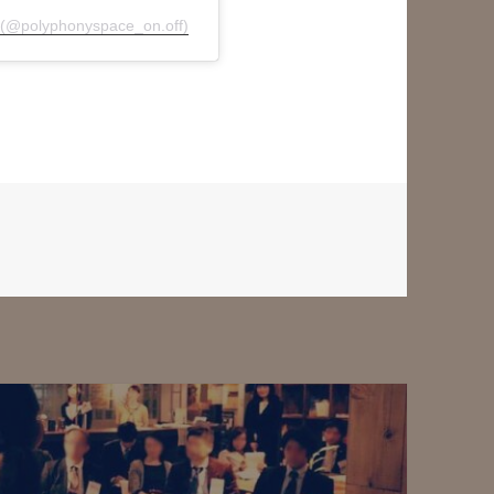
olyphonyspace_on.off)