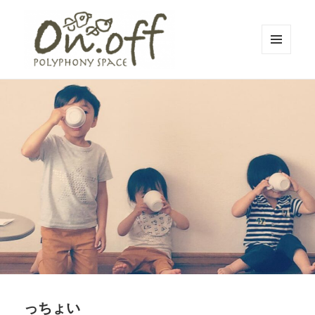
メニュ
ーとウ
polyphony space on.off | ポリフォ
ィジェ
ット
ニースペースオンオフ | 子どもと一
緒にいながら自分時間を*広島の託児
付きリフレッシュ空間・コワーキン
グスペース・シェアスペース・レン
タルスペース・一時預かり保育 | 子
連れでリフレッシュ*カフェのように
くつろぐ*親子イベントも
っちょい