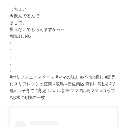
っちょい
今飲んでるんで
まじで。
撮らないでもらえますかっっ
#顔出しNG
:
:
:
:
:
#ポリフォニースペース #ママの味方 #パパの癒し #託児
付きリフレッシュ空間 #広島 #安佐南区 #緑井 #託児 #子
連れ #子育て #育児 #パパ #新米ママ #広島ママ #コップ
#お水 #奇跡の一枚