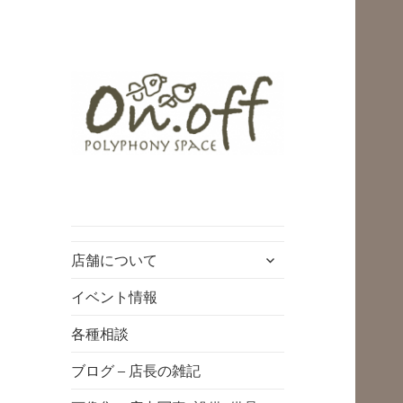
polyphony space
on.off | ポリフォ
ニースペースオン
サ
店舗について
オフ | 子どもと一
ブ
緒にいながら自分
メ
イベント情報
ニ
時間を*広島の託児
各種相談
ュ
付きリフレッシュ
ー
ブログ – 店長の雑記
空間・コワーキン
を
展