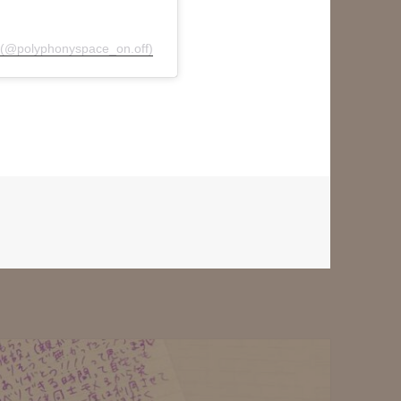
olyphonyspace_on.off)