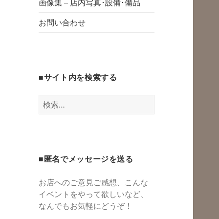
グスペース・シェ
画像集 – 店内写真･設備･備品
開
アスペース・レン
お問い合わせ
タルスペース・一
時預かり保育 | 子
連れでリフレッシ
■サイト内を検索する
ュ*カフェのよう
にくつろぐ*親子イ
検
ベントも
索:
■匿名でメッセージを送る
お店へのご意見ご感想、こんな
イベントをやって欲しいなど、
なんでもお気軽にどうぞ！