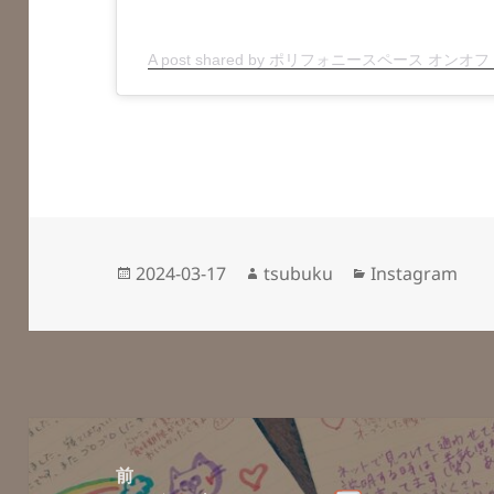
A post shared by ポリフォニースペース オンオフ (@p
投
作
カ
2024-03-17
tsubuku
Instagram
稿
成
テ
日:
者
ゴ
リ
ー
投
稿
前