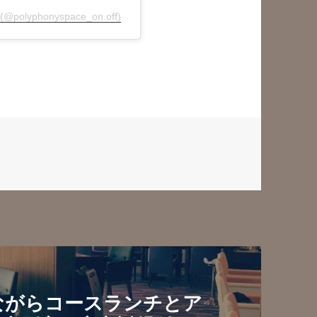
olyphonyspace_on.off)
ながらコースランチとア