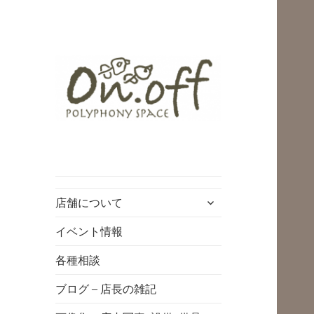
polyphony space
on.off | ポリフォ
ニースペースオン
サ
店舗について
オフ | 子どもと一
ブ
緒にいながら自分
メ
イベント情報
ニ
時間を*広島の託児
各種相談
ュ
付きリフレッシュ
ー
ブログ – 店長の雑記
空間・コワーキン
を
展