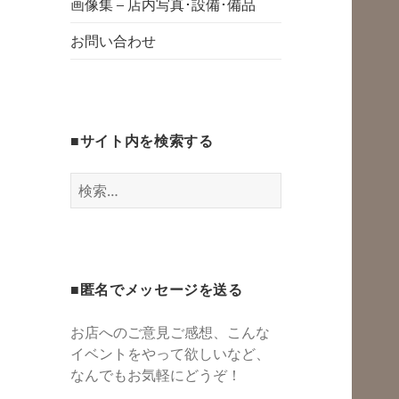
グスペース・シェ
画像集 – 店内写真･設備･備品
開
アスペース・レン
お問い合わせ
タルスペース・一
時預かり保育 | 子
連れでリフレッシ
■サイト内を検索する
ュ*カフェのよう
にくつろぐ*親子イ
検
ベントも
索:
■匿名でメッセージを送る
お店へのご意見ご感想、こんな
イベントをやって欲しいなど、
なんでもお気軽にどうぞ！