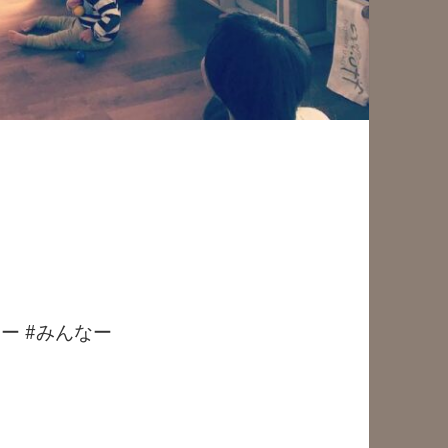
子ー #みんなー