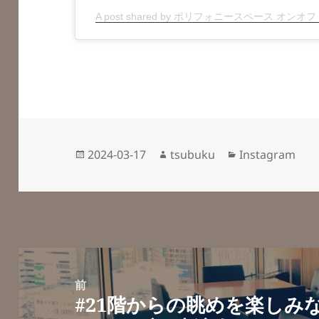
A post shared by ポリフォニースペース オンオフ (@p
投
作
カ
2024-03-17
tsubuku
Instagram
稿
成
テ
日:
者
ゴ
リ
ー
投
稿
前
#21階からの眺めを楽しみ
ナ
前