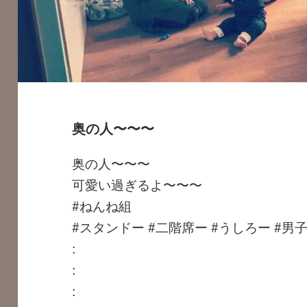
奥の人〜〜〜
奥の人〜〜〜
可愛い過ぎるよ〜〜〜
#ねんね組
#スタンドー #二階席ー #うしろー #男
:
:
: