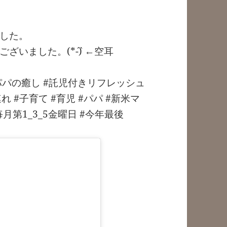
した。
ました。(*´-`) ←空耳
パパの癒し #託児付きリフレッシュ
連れ #子育て #育児 #パパ #新米マ
毎月第1_3_5金曜日 #今年最後