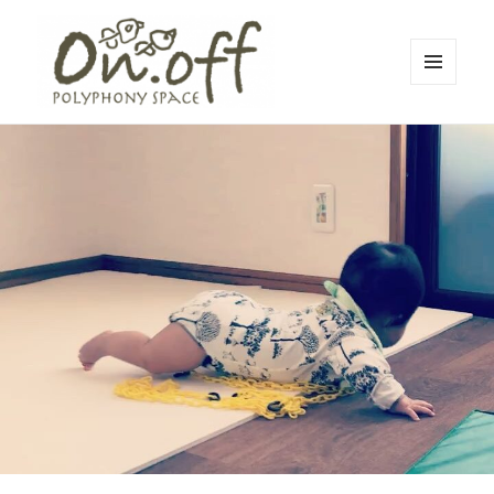
メニュ
ーとウ
polyphony space on.off | ポリフォ
ィジェ
ット
ニースペースオンオフ | 子どもと一
緒にいながら自分時間を*広島の託児
付きリフレッシュ空間・コワーキン
グスペース・シェアスペース・レン
タルスペース・一時預かり保育 | 子
連れでリフレッシュ*カフェのように
くつろぐ*親子イベントも