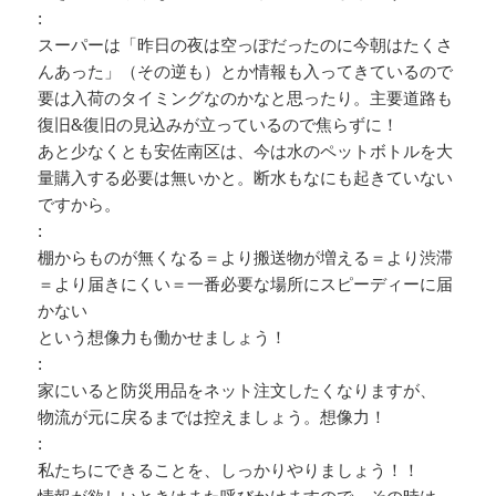
:
スーパーは「昨日の夜は空っぽだったのに今朝はたくさ
んあった」（その逆も）とか情報も入ってきているので
要は入荷のタイミングなのかなと思ったり。主要道路も
復旧&復旧の見込みが立っているので焦らずに！
あと少なくとも安佐南区は、今は水のペットボトルを大
量購入する必要は無いかと。断水もなにも起きていない
ですから。
:
棚からものが無くなる＝より搬送物が増える＝より渋滞
＝より届きにくい＝一番必要な場所にスピーディーに届
かない
という想像力も働かせましょう！
:
家にいると防災用品をネット注文したくなりますが、
物流が元に戻るまでは控えましょう。想像力！
:
私たちにできることを、しっかりやりましょう！！
情報が欲しいときはまた呼びかけますので、その時は