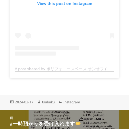
View this post on Instagram
A post shared by ポリフォニースペース オンオフ (@polyphonyspace_on.off)
投
作
カ
2024-03-17
tsubuku
Instagram
稿
成
テ
日:
者
ゴ
投
リ
前
稿
#一時預かりを受け入れます
ー
前
ナ