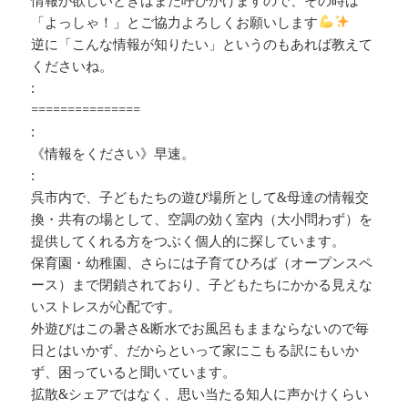
「よっしゃ！」とご協力よろしくお願いします
逆に「こんな情報が知りたい」というのもあれば教えて
くださいね。
:
===============
:
《情報をください》早速。
:
呉市内で、子どもたちの遊び場所として&母達の情報交
換・共有の場として、空調の効く室内（大小問わず）を
提供してくれる方をつぶく個人的に探しています。
保育園・幼稚園、さらには子育てひろば（オープンスペ
ース）まで閉鎖されており、子どもたちにかかる見えな
いストレスが心配です。
外遊びはこの暑さ&断水でお風呂もままならないので毎
日とはいかず、だからといって家にこもる訳にもいか
ず、困っていると聞いています。
拡散&シェアではなく、思い当たる知人に声かけくらい