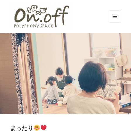
メニュ
ーとウ
polyphony space on.off | ポリフォ
ィジェ
ット
ニースペースオンオフ | 子どもと一
緒にいながら自分時間を*広島の託児
付きリフレッシュ空間・コワーキン
グスペース・シェアスペース・レン
タルスペース・一時預かり保育 | 子
連れでリフレッシュ*カフェのように
くつろぐ*親子イベントも
まったり