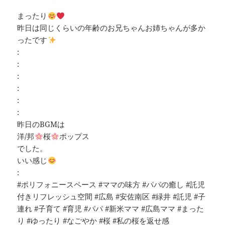
まったり
昨日は同じくらいの年齢のお兄ちゃんお姉ちゃんが多か
ったです
:
:
:
:
:
:
昨日のBGMは
洋/邦
桜
ポップス
でした。
いい感じ
:
#ポリフォニースペース #ママの味方 #パパの癒し #託児
付きリフレッシュ空間 #広島 #安佐南区 #緑井 #託児 #子
連れ #子育て #育児 #パパ #新米ママ #広島ママ #まった
り #ゆったり #なごやか #桜 #私の桜を返せ感