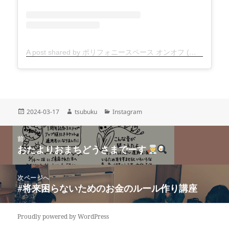
A post shared by ポリフォニースペース オンオフ (@polyphonyspace_on.off)
投
作
カ
2024-03-17
tsubuku
Instagram
稿
成
テ
日:
者
ゴ
投
リ
前
稿
おたよりおまちどうさまでーす
ー
前
ナ
の
ビ
投
次ページへ
ゲ
稿:
#将来困らないためのお金のルール作り講座
次
ー
の
シ
投
ョ
Proudly powered by WordPress
稿: