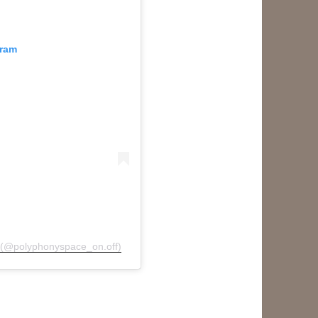
gram
olyphonyspace_on.off)