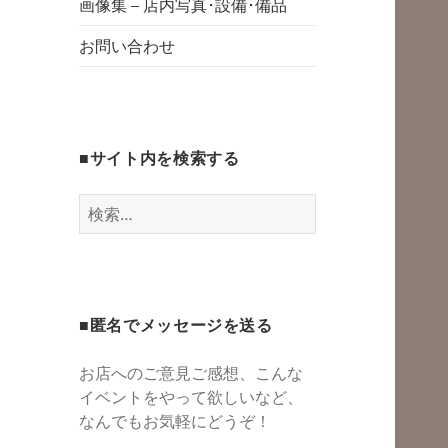
グスペース・シェ
画像集 – 店内写真･設備･備品
開
アスペース・レン
お問い合わせ
タルスペース・一
時預かり保育 | 子
連れでリフレッシ
■サイト内を検索する
ュ*カフェのよう
にくつろぐ*親子イ
検
ベントも
索:
■匿名でメッセージを送る
お店へのご意見ご感想、こんな
イベントをやって欲しいなど、
なんでもお気軽にどうぞ！