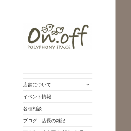
polyphony space
on.off | ポリフォ
ニースペースオン
サ
店舗について
オフ | 子どもと一
ブ
緒にいながら自分
メ
イベント情報
ニ
時間を*広島の託児
各種相談
ュ
付きリフレッシュ
ー
ブログ – 店長の雑記
空間・コワーキン
を
展