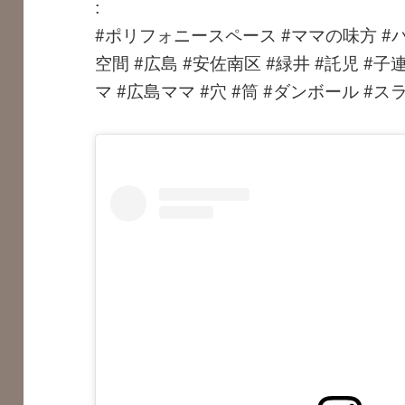
:
#ポリフォニースペース #ママの味方 #
空間 #広島 #安佐南区 #緑井 #託児 #子
マ #広島ママ #穴 #筒 #ダンボール 