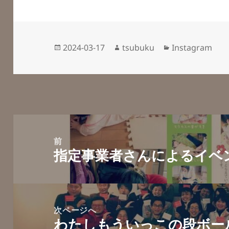
投
作
カ
2024-03-17
tsubuku
Instagram
稿
成
テ
日:
者
ゴ
リ
ー
投
稿
前
指定事業者さんによるイベ
ナ
前
ビ
の
ゲ
投
ー
稿:
次ページへ
シ
わたしもういっこの段ボール
次