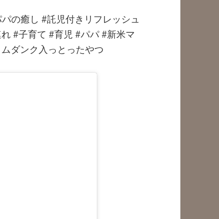
パパの癒し #託児付きリフレッシュ
連れ #子育て #育児 #パパ #新米マ
#スラムダンク入っとったやつ