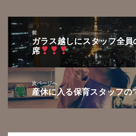
ー
投
稿
前
ガラス越しにスタッフ全員
ナ
前
席
ビ
の
ゲ
投
ー
稿:
シ
次ページへ
ョ
産休に入る保育スタッフの
次
ン
の
投
稿: