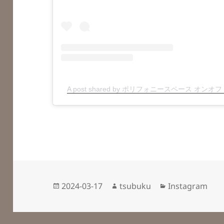
A post shared by ポリフォニースペース オンオフ (@p
投
作
カ
2024-03-17
tsubuku
Instagram
稿
成
テ
日:
者
ゴ
リ