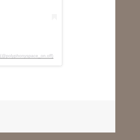
olyphonyspace_on.off)