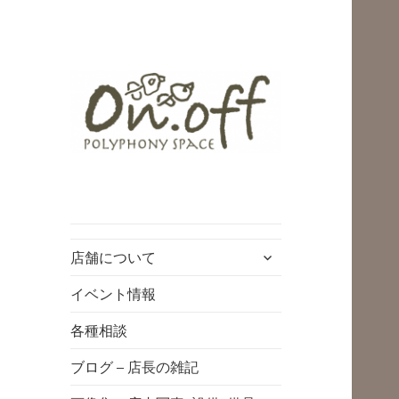
polyphony space
on.off | ポリフォ
ニースペースオン
サ
店舗について
オフ | 子どもと一
ブ
緒にいながら自分
メ
イベント情報
ニ
時間を*広島の託児
各種相談
ュ
付きリフレッシュ
ー
ブログ – 店長の雑記
空間・コワーキン
を
展