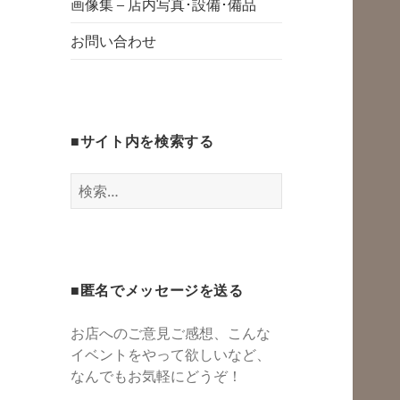
グスペース・シェ
画像集 – 店内写真･設備･備品
開
アスペース・レン
お問い合わせ
タルスペース・一
時預かり保育 | 子
連れでリフレッシ
■サイト内を検索する
ュ*カフェのよう
にくつろぐ*親子イ
検
ベントも
索:
■匿名でメッセージを送る
お店へのご意見ご感想、こんな
イベントをやって欲しいなど、
なんでもお気軽にどうぞ！