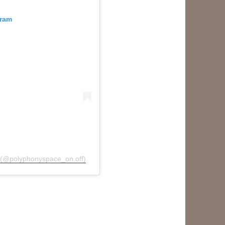
gram
olyphonyspace_on.off)