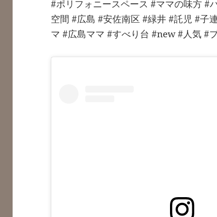
#ポリフォニースペース #ママの味方 #
空間 #広島 #安佐南区 #緑井 #託児 #子
マ #広島ママ #すべり台 #new #人気 