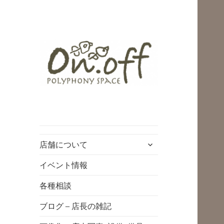
polyphony space
on.off | ポリフォ
ニースペースオン
サ
店舗について
オフ | 子どもと一
ブ
緒にいながら自分
メ
イベント情報
ニ
時間を*広島の託児
各種相談
ュ
付きリフレッシュ
ー
ブログ – 店長の雑記
空間・コワーキン
を
展