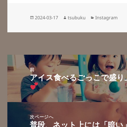
投
作
カ
2024-03-17
tsubuku
Instagram
稿
成
テ
日:
者
ゴ
リ
ー
投
稿
前
アイス食べるごっこで盛り
ナ
前
ビ
の
ゲ
投
ー
稿:
シ
次ページへ
ョ
普段、ネット上には「暗い
次