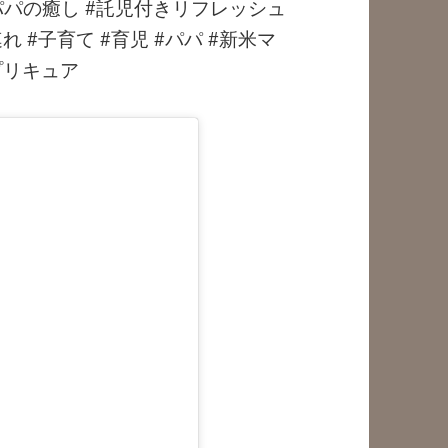
パパの癒し #託児付きリフレッシュ
連れ #子育て #育児 #パパ #新米マ
#プリキュア