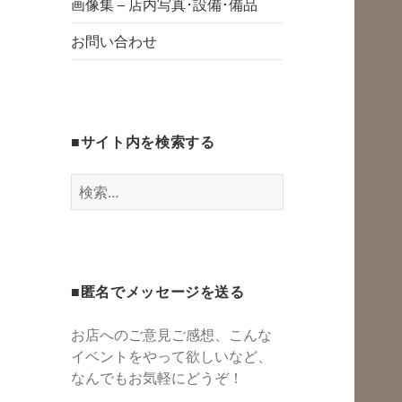
グスペース・シェ
画像集 – 店内写真･設備･備品
開
アスペース・レン
お問い合わせ
タルスペース・一
時預かり保育 | 子
連れでリフレッシ
■サイト内を検索する
ュ*カフェのよう
にくつろぐ*親子イ
検
ベントも
索:
■匿名でメッセージを送る
お店へのご意見ご感想、こんな
イベントをやって欲しいなど、
なんでもお気軽にどうぞ！