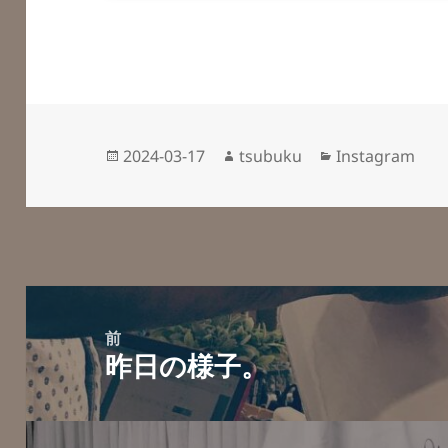
投
作
カ
2024-03-17
tsubuku
Instagram
稿
成
テ
日:
者
ゴ
リ
ー
投
稿
前
昨日の様子。
ナ
前
ビ
の
ゲ
投