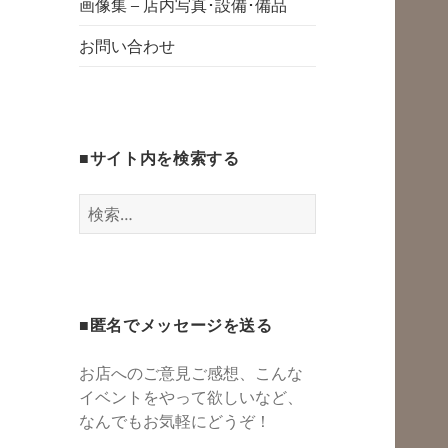
グスペース・シェ
画像集 – 店内写真･設備･備品
開
アスペース・レン
お問い合わせ
タルスペース・一
時預かり保育 | 子
連れでリフレッシ
■サイト内を検索する
ュ*カフェのよう
にくつろぐ*親子イ
検
ベントも
索:
■匿名でメッセージを送る
お店へのご意見ご感想、こんな
イベントをやって欲しいなど、
なんでもお気軽にどうぞ！