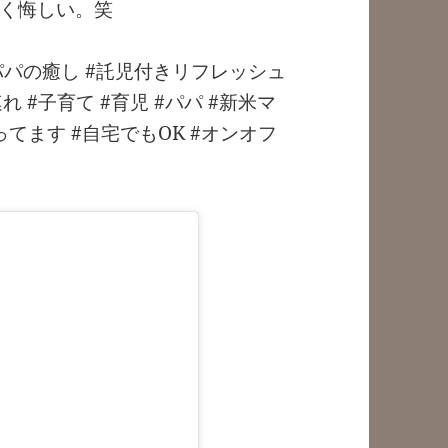
く悔しい。笑
パパの癒し #託児付きリフレッシュ
連れ #子育て #育児 #パパ #新米マ
ってます #自宅でもOK #オンオフ