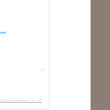
gram
olyphonyspace_on.off)