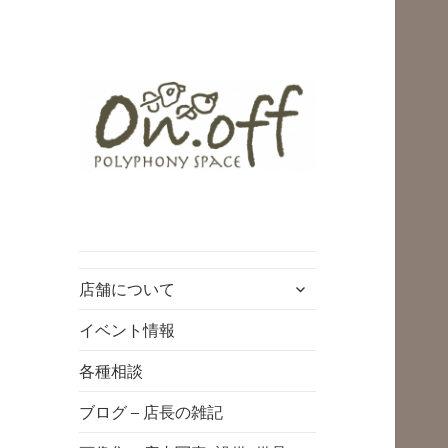
polyphony space
on.off | ポリフォ
ニースペースオン
サ
店舗について
オフ | 子どもと一
ブ
緒にいながら自分
メ
イベント情報
ニ
時間を*広島の託児
各種相談
ュ
付きリフレッシュ
ー
ブログ – 店長の雑記
空間・コワーキン
を
展