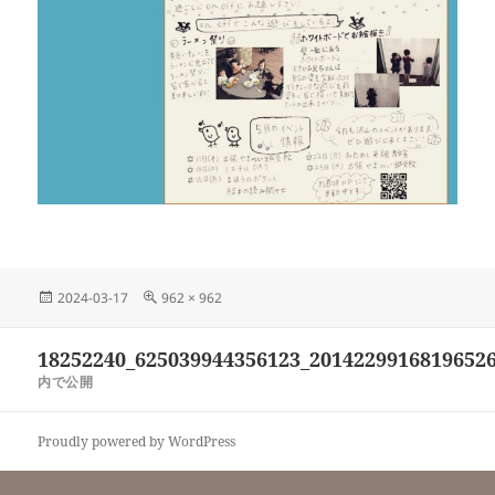
投
フ
2024-03-17
962 × 962
稿
ル
日:
サ
投
18252240_625039944356123_2014229916819652
イ
稿
ズ
内で公開
ナ
ビ
Proudly powered by WordPress
ゲ
ー