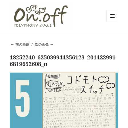
メニュ
ーとウ
polyphony space on.off | ポリフォ
ィジェ
ット
ニースペースオンオフ | 子どもと一
前の画像
次の画像
緒にいながら自分時間を*広島の託児
18252240_625039944356123_201422991
付きリフレッシュ空間・コワーキン
6819652608_n
グスペース・シェアスペース・レン
タルスペース・一時預かり保育 | 子
連れでリフレッシュ*カフェのように
くつろぐ*親子イベントも