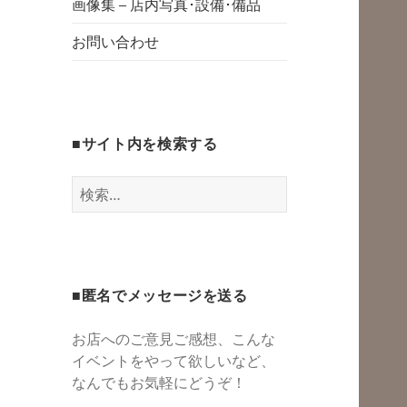
グスペース・シェ
画像集 – 店内写真･設備･備品
開
アスペース・レン
お問い合わせ
タルスペース・一
時預かり保育 | 子
連れでリフレッシ
■サイト内を検索する
ュ*カフェのよう
にくつろぐ*親子イ
検
ベントも
索:
■匿名でメッセージを送る
お店へのご意見ご感想、こんな
イベントをやって欲しいなど、
なんでもお気軽にどうぞ！