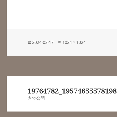
投
フ
2024-03-17
1024 × 1024
稿
ル
日:
サ
イ
ズ
投
稿
19764782_19574655578198
ナ
内で公開
ビ
ゲ