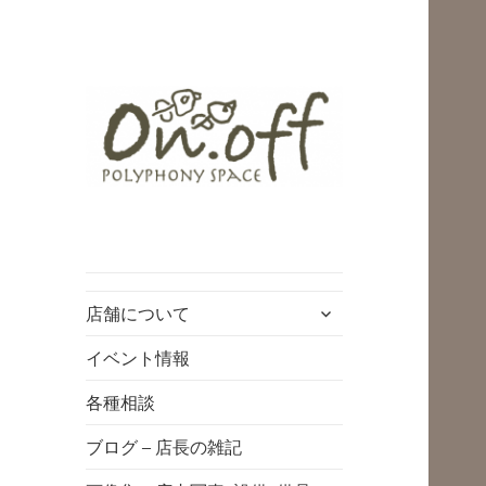
polyphony space
on.off | ポリフォ
ニースペースオン
サ
店舗について
オフ | 子どもと一
ブ
緒にいながら自分
メ
イベント情報
ニ
時間を*広島の託児
各種相談
ュ
付きリフレッシュ
ー
ブログ – 店長の雑記
空間・コワーキン
を
展