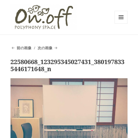
メニュ
ーとウ
polyphony space on.off | ポリフォ
ィジェ
ット
ニースペースオンオフ | 子どもと一
前の画像
次の画像
緒にいながら自分時間を*広島の託児
22580668_123295345027431_380197833
付きリフレッシュ空間・コワーキン
5446171648_n
グスペース・シェアスペース・レン
タルスペース・一時預かり保育 | 子
連れでリフレッシュ*カフェのように
くつろぐ*親子イベントも