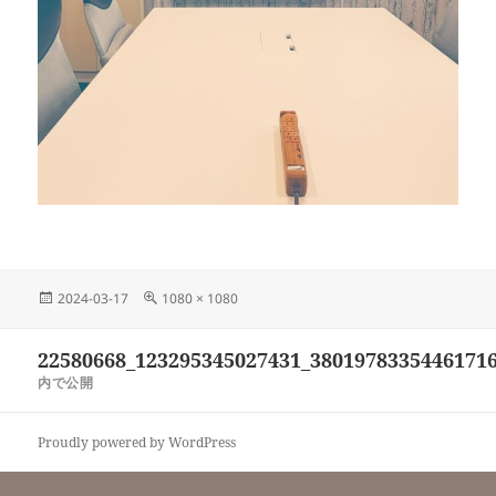
投
フ
2024-03-17
1080 × 1080
稿
ル
日:
サ
投
22580668_123295345027431_3801978335446171
イ
稿
ズ
内で公開
ナ
ビ
Proudly powered by WordPress
ゲ
ー