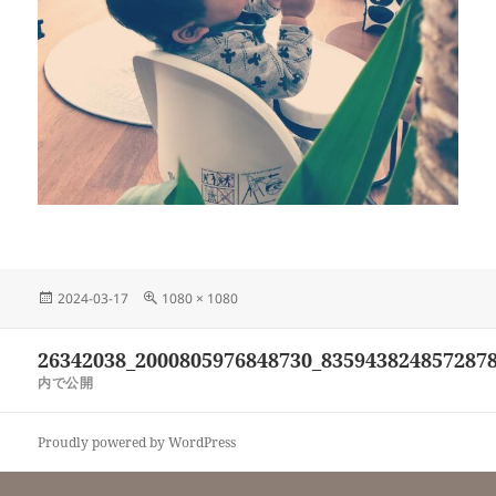
投
フ
2024-03-17
1080 × 1080
稿
ル
日:
サ
投
26342038_2000805976848730_835943824857287
イ
稿
ズ
内で公開
ナ
ビ
Proudly powered by WordPress
ゲ
ー