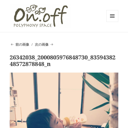
メニュ
ーとウ
polyphony space on.off | ポリフォ
ィジェ
ット
ニースペースオンオフ | 子どもと一
前の画像
次の画像
緒にいながら自分時間を*広島の託児
26342038_2000805976848730_83594382
付きリフレッシュ空間・コワーキン
48572878848_n
グスペース・シェアスペース・レン
タルスペース・一時預かり保育 | 子
連れでリフレッシュ*カフェのように
くつろぐ*親子イベントも