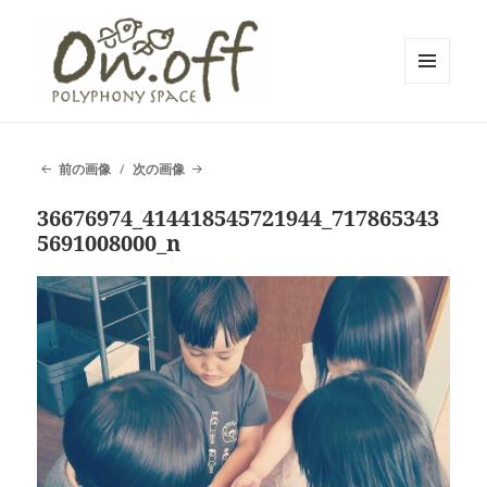
メニュ
ーとウ
polyphony space on.off | ポリフォ
ィジェ
ット
ニースペースオンオフ | 子どもと一
前の画像
次の画像
緒にいながら自分時間を*広島の託児
36676974_414418545721944_717865343
付きリフレッシュ空間・コワーキン
5691008000_n
グスペース・シェアスペース・レン
タルスペース・一時預かり保育 | 子
連れでリフレッシュ*カフェのように
くつろぐ*親子イベントも