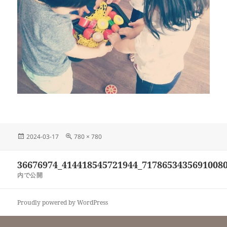
投
フ
2024-03-17
780 × 780
稿
ル
日:
サ
投
36676974_414418545721944_7178653435691008
イ
稿
ズ
内で公開
ナ
ビ
Proudly powered by WordPress
ゲ
ー