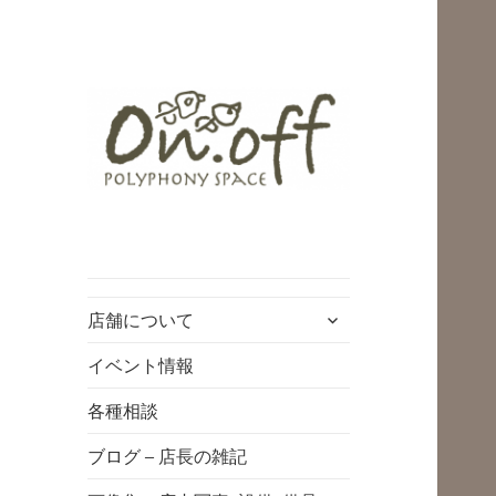
polyphony space
on.off | ポリフォ
ニースペースオン
サ
店舗について
オフ | 子どもと一
ブ
緒にいながら自分
メ
イベント情報
ニ
時間を*広島の託児
各種相談
ュ
付きリフレッシュ
ー
ブログ – 店長の雑記
空間・コワーキン
を
展