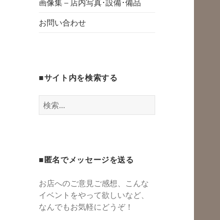
グスペース・シェ
画像集 – 店内写真･設備･備品
開
アスペース・レン
お問い合わせ
タルスペース・一
時預かり保育 | 子
連れでリフレッシ
■サイト内を検索する
ュ*カフェのよう
にくつろぐ*親子イ
検
ベントも
索:
■匿名でメッセージを送る
お店へのご意見ご感想、こんな
イベントをやって欲しいなど、
なんでもお気軽にどうぞ！