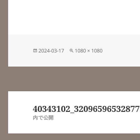
投
フ
2024-03-17
1080 × 1080
稿
ル
日:
サ
イ
ズ
投
稿
40343102_32096596532877
ナ
内で公開
ビ
ゲ