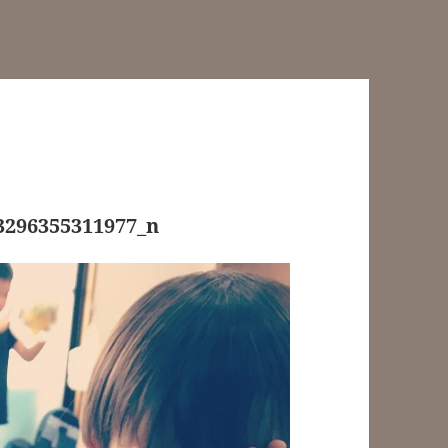
3296355311977_n