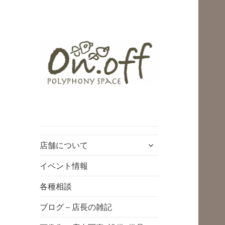
polyphony space
on.off | ポリフォ
ニースペースオン
サ
店舗について
オフ | 子どもと一
ブ
緒にいながら自分
メ
イベント情報
ニ
時間を*広島の託児
各種相談
ュ
付きリフレッシュ
ー
ブログ – 店長の雑記
空間・コワーキン
を
展