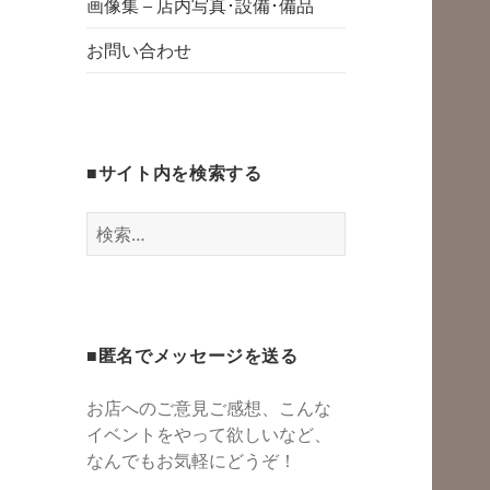
グスペース・シェ
画像集 – 店内写真･設備･備品
開
アスペース・レン
お問い合わせ
タルスペース・一
時預かり保育 | 子
連れでリフレッシ
■サイト内を検索する
ュ*カフェのよう
にくつろぐ*親子イ
検
ベントも
索:
■匿名でメッセージを送る
お店へのご意見ご感想、こんな
イベントをやって欲しいなど、
なんでもお気軽にどうぞ！