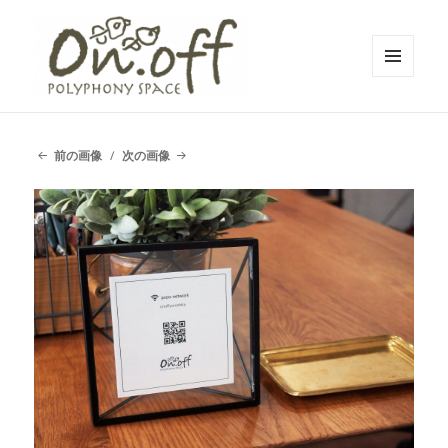
メニュ
ーとウ
polyphony space on.off | ポリフォ
ィジェ
ット
ニースペースオンオフ | 子どもと一
前の画像
次の画像
緒にいながら自分時間を*広島の託児
付きリフレッシュ空間・コワーキン
グスペース・シェアスペース・レン
タルスペース・一時預かり保育 | 子
連れでリフレッシュ*カフェのように
くつろぐ*親子イベントも