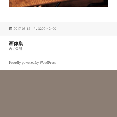
投
フ
2017-05-12
3200 × 2400
稿
ル
日:
サ
投
画像集
イ
稿
ズ
内で公開
ナ
ビ
Proudly powered by WordPress
ゲ
ー
シ
ョ
ン