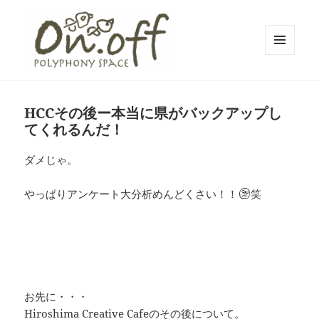
メニュ
ーとウ
polyphony space on.off | ポリフォ
ィジェ
ット
ニースペースオンオフ | 子どもと一
HCCその後ー本当に県がバックアップし
緒にいながら自分時間を*広島の託児
てくれるんだ！
付きリフレッシュ空間・コワーキン
ダメじゃ。
グスペース・シェアスペース・レン
タルスペース・一時預かり保育 | 子
やっぱりアンケート大分析めんどくさい！！
笑
連れでリフレッシュ*カフェのように
くつろぐ*親子イベントも
お先に・・・
Hiroshima Creative Cafeのその後について。