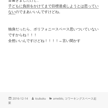
子どもに負担をかけてまで目標達成しようとは思ってい
ない
のでまあいいんですけどね。
独身だったら、ポリフォニースペース思いついていない
ですからね！！！
全然いいんですけどね！！！！←言い聞かす
投
作
カ
2016-12-14
tsubuku
ameblo
,
コワーキングスペース起
稿
成
テ
業
日:
者
ゴ