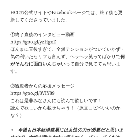
HCCの公式サイトやFacebookページでは、終了後も更
新してくださっていました。
①終了直後のインタビュー動画
https://goo.gl/yzHgxD
ほんまに直後すぎて、全然テンションがついていかず・
気の利いたセリフも言えず、ヘラヘラ笑ってばかりで
何
がそんなに面白いんじゃい
って
自分で見てても思いま
す。
②観覧者からの応援メッセージ
https://goo.gl/8VIY89
これは是非みなさんにも読んで欲しいです！
読んで欲しいから載せちゃう！（原文コピペいいのか
な？）
○ 今後も日本経済発展には女性の力が必要だと思いま
すので、女性が働きやすい場をつくっていってくださ