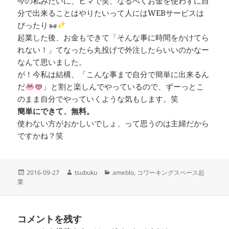
今の私みたいに、ヒマで笑、なるべくお金を使わずに自
分で出来ることはやりたいって人にはWEBサービスは
ぴったり
起業した後、お金もできて「そんな事に時間をかけてら
れない！」てなったら丸投げで外注したらいいのかなー
なんて思いました。
が！今私は結構、「こんな事まで自分で簡単に出来るん
だ
」と割と楽しんでやっているので、ずーっとこ
のまま自分でやっていくような気もします。笑
簡単にできて、無料。
使わない方がおかしいでしょ、って思うのは主婦だから
ですかね？笑
投
作
カ
2016-09-27
tsubuku
ameblo
,
コワーキングスペース起
稿
成
テ
業
日:
者
ゴ
リ
ー
コメントを残す