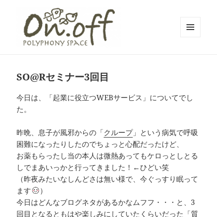
メニュ
ーとウ
polyphony space on.off | ポリフォ
ィジェ
ット
ニースペースオンオフ | 子どもと一
SO@Rセミナー3回目
緒にいながら自分時間を*広島の託児
今日は、「起業に役立つWEBサービス」についてでし
付きリフレッシュ空間・コワーキン
た。
グスペース・シェアスペース・レン
タルスペース・一時預かり保育 | 子
昨晩、息子が風邪からの「
クループ
」という病気で呼吸
連れでリフレッシュ*カフェのように
困難になったりしたのでちょっと心配だったけど、
お薬もらったし当の本人は微熱あってもケロっとしとる
くつろぐ*親子イベントも
しでまあいっかと行ってきました！←ひどい笑
（昨夜みたいなしんどさは無い様で、今ぐっすり眠って
ます
）
今日はどんなブログネタがあるかなムフフ・・・と、3
回目となるともはや楽しみにしていたくらいだった「質