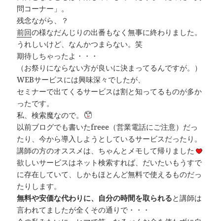
問コーナー」。
残念ながら、？
前回
の様なだんじりの出番もなく無事に終わりました。
うれしいけど、なんかつまらない。笑
期待しちゃったよ・・・
（お祭りにならない方が良いに決まってるんですが。）
WEBサービスには興味深々でしたが、
セミナーで出てくるサービスは割と知ってるものが多か
ったです。
私、検索魔なので。
以前ブログでも書いたfreee（営業電話にご注意）だっ
たり、今から導入しようとしているサービスだったり。
講師の方のオススメは、ちゃんとメモして帰りました
欲しいサービスはネット検索すれば、だいたいもうすで
に存在していて、しかもほとんど無料で使えるものだっ
たりします。
無料や安価な代わりに、自分の時間を取られる
と講師は
言われてましたが全くその通りで・・・