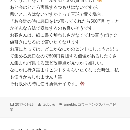
あと今のところ実践するつもりはないですが、
悪いところはないですか？って直球で聞く場合、
「お会計の時に悪口を1つ言ってくれたら500円引き」と
かそんな方法で収集するのも良いそうです。
お客さんは、紙に書く煩わしさがなくて1つ言うだけで
値引きになるので言いたくなります。
お店にとっては、どこかなにかのヒントにしようと思っ
て集める悪口なので500円負担する価値があるしたくさ
ん集まれば集まるほど改善点が見つかり嬉しい。
なにかに行き詰まりヒントをもらいたくなった時は、私
も使うかもしれません！笑
それ以外の時に使う勇気ナイです。
投
作
カ
2017-01-25
tsubuku
ameblo
,
コワーキングスペース起
稿
成
テ
業
日:
者
ゴ
リ
ー