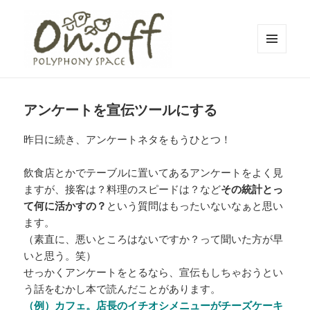
メニュ
ーとウ
polyphony space on.off | ポリフォ
ィジェ
ット
ニースペースオンオフ | 子どもと一
アンケートを宣伝ツールにする
緒にいながら自分時間を*広島の託児
昨日に続き、アンケートネタをもうひとつ！
付きリフレッシュ空間・コワーキン
グスペース・シェアスペース・レン
飲食店とかでテーブルに置いてあるアンケートをよく見
タルスペース・一時預かり保育 | 子
ますが、接客は？料理のスピードは？など
その統計とっ
連れでリフレッシュ*カフェのように
て何に活かすの？
という質問はもったいないなぁと思い
ます。
くつろぐ*親子イベントも
（素直に、悪いところはないですか？って聞いた方が早
いと思う。笑）
せっかくアンケートをとるなら、宣伝もしちゃおうとい
う話をむかし本で読んだことがあります。
（例）カフェ。店長のイチオシメニューがチーズケーキ