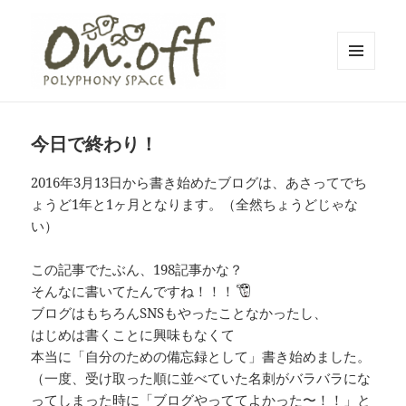
メニュ
ーとウ
polyphony space on.off | ポリフォ
ィジェ
ット
ニースペースオンオフ | 子どもと一
今日で終わり！
緒にいながら自分時間を*広島の託児
2016年3月13日から書き始めたブログは、あさってでち
付きリフレッシュ空間・コワーキン
ょうど1年と1ヶ月となります。（全然ちょうどじゃな
グスペース・シェアスペース・レン
い）
タルスペース・一時預かり保育 | 子
連れでリフレッシュ*カフェのように
この記事でたぶん、198記事かな？
そんなに書いてたんですね！！！
くつろぐ*親子イベントも
ブログはもちろんSNSもやったことなかったし、
はじめは書くことに興味もなくて
本当に「自分のための備忘録として」書き始めました。
（一度、受け取った順に並べていた名刺がバラバラにな
ってしまった時に「ブログやっててよかった〜！！」と