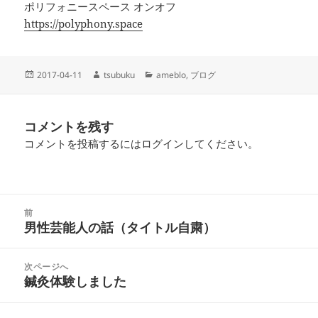
ポリフォニースペース オンオフ
https://polyphony.space
投
作
カ
2017-04-11
tsubuku
ameblo
,
ブログ
稿
成
テ
日:
者
ゴ
リ
コメントを残す
ー
コメントを投稿するには
ログイン
してください。
投
前
稿
男性芸能人の話（タイトル自粛）
前
ナ
の
ビ
投
次ページへ
ゲ
稿:
鍼灸体験しました
次
ー
の
シ
投