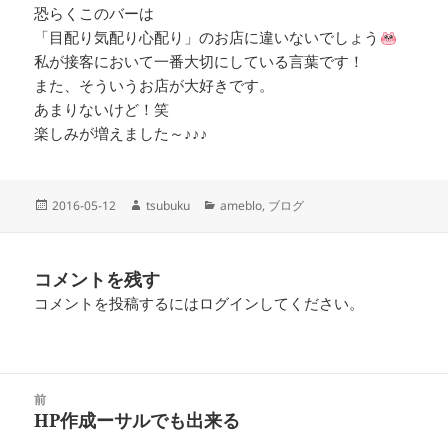
恐らくこのバーは
「目配り気配り心配り」のお店に違いないでしょう
私が接客において一番大切にしている言葉です！
また、そういうお店が大好きです。
あまりないけど！笑
楽しみが増えました～♪♪♪
投
作
カ
2016-05-12
tsubuku
ameblo
,
ブログ
稿
成
テ
日:
者
ゴ
リ
コメントを残す
ー
コメントを投稿するには
ログイン
してください。
投
前
稿
HP作成ーサルでも出来る
前
ナ
の