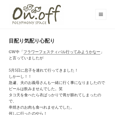
メニュ
ーとウ
polyphony space on.off | ポリフォ
ィジェ
ット
ニースペースオンオフ | 子どもと一
目配り気配り心配り
緒にいながら自分時間を*広島の託児
GW中「
フラワーフェスティバル行ってみようかなー
」
付きリフレッシュ空間・コワーキン
と言っていましたが
グスペース・シェアスペース・レン
タルスペース・一時預かり保育 | 子
5月5日に息子を連れて行ってきました！
連れでリフレッシュ*カフェのように
しかーし！！
急遽、夫のお義母さんも一緒に行く事になりましたので
くつろぐ*親子イベントも
ビールは飲みませんでした。笑
タコ天を食べたら衣ばっかりで胃が膨れてしまったの
で、
串焼きのお肉も食べれませんでした。
何しに行ったのやら！