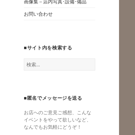
グスペース・シェ
画像集 – 店内写真･設備･備品
開
アスペース・レン
お問い合わせ
タルスペース・一
時預かり保育 | 子
連れでリフレッシ
■サイト内を検索する
ュ*カフェのよう
にくつろぐ*親子イ
検
ベントも
索:
■匿名でメッセージを送る
お店へのご意見ご感想、こんな
イベントをやって欲しいなど、
なんでもお気軽にどうぞ！