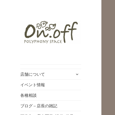
polyphony space
on.off | ポリフォ
ニースペースオン
サ
店舗について
オフ | 子どもと一
ブ
緒にいながら自分
メ
イベント情報
ニ
時間を*広島の託児
各種相談
ュ
付きリフレッシュ
ー
ブログ – 店長の雑記
空間・コワーキン
を
展