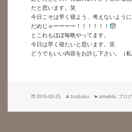
だと思います。笑
今日こそは早く寝よう、考えないように
だめじゃーーーー！！！！！！
とこれもほぼ毎晩やってます。
今日は早く寝たいと思います。笑
どうでもいい内容をお許し下さい。（私
投
作
カ
2016-03-25
tsubuku
ameblo
,
ブロ
稿
成
テ
日:
者
ゴ
リ
ー