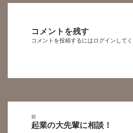
コメントを残す
コメントを投稿するには
ログイン
してく
投
稿
前
起業の大先輩に相談！
ナ
前