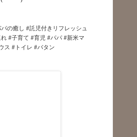
パパの癒し #託児付きリフレッシュ
連れ #子育て #育児 #パパ #新米マ
スハウス #トイレ #バタン