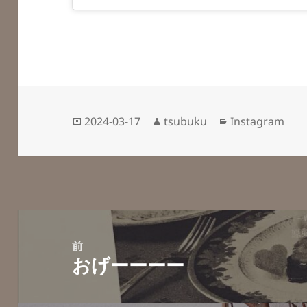
投
作
カ
2024-03-17
tsubuku
Instagram
稿
成
テ
日:
者
ゴ
リ
ー
投
稿
前
おげーーーー
ナ
前
ビ
の
ゲ
投