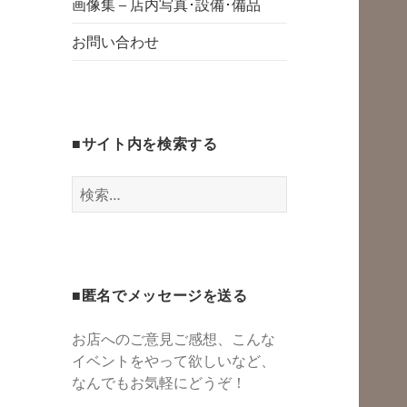
グスペース・シェ
画像集 – 店内写真･設備･備品
開
アスペース・レン
お問い合わせ
タルスペース・一
時預かり保育 | 子
連れでリフレッシ
■サイト内を検索する
ュ*カフェのよう
にくつろぐ*親子イ
検
ベントも
索:
■匿名でメッセージを送る
お店へのご意見ご感想、こんな
イベントをやって欲しいなど、
なんでもお気軽にどうぞ！