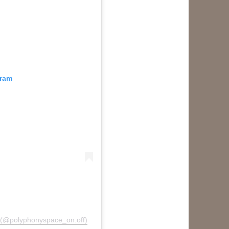
gram
olyphonyspace_on.off)