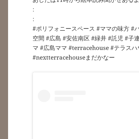
:
:
#ポリフォニースペース #ママの味方 #
空間 #広島 #安佐南区 #緑井 #託児 #子
マ #広島ママ #terracehouse #テラ
#nextterracehouseまだかなー