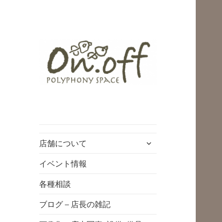
polyphony space
on.off | ポリフォ
ニースペースオン
サ
店舗について
オフ | 子どもと一
ブ
緒にいながら自分
メ
イベント情報
ニ
時間を*広島の託児
各種相談
ュ
付きリフレッシュ
ー
ブログ – 店長の雑記
空間・コワーキン
を
展