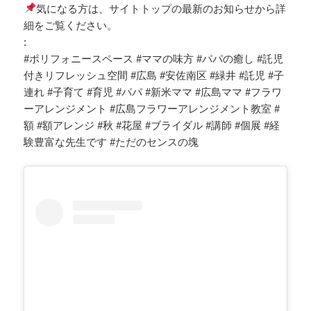
気になる方は、サイトトップの最新のお知らせから詳
細をご覧ください。
:
#ポリフォニースペース #ママの味方 #パパの癒し #託児
付きリフレッシュ空間 #広島 #安佐南区 #緑井 #託児 #子
連れ #子育て #育児 #パパ #新米ママ #広島ママ #フラワ
ーアレンジメント #広島フラワーアレンジメント教室 #
額 #額アレンジ #秋 #花屋 #ブライダル #講師 #個展 #経
験豊富な先生です #ただのセンスの塊