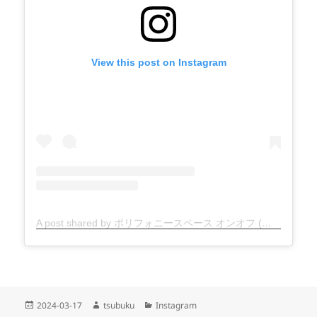
View this post on Instagram
A post shared by ポリフォニースペース オンオフ (@polyphonyspace_on.off)
投
作
カ
2024-03-17
tsubuku
Instagram