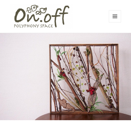
メニュ
ーとウ
polyphony space on.off | ポリフォ
ィジェ
ット
ニースペースオンオフ | 子どもと一
緒にいながら自分時間を*広島の託児
付きリフレッシュ空間・コワーキン
グスペース・シェアスペース・レン
タルスペース・一時預かり保育 | 子
連れでリフレッシュ*カフェのように
くつろぐ*親子イベントも